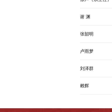
谢 渊
张韶明
卢雨梦
刘泽群
赖辉